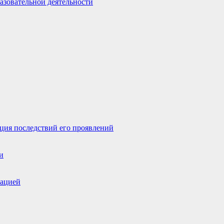
азовательной деятельности
ция последствий его проявлений
и
зацией