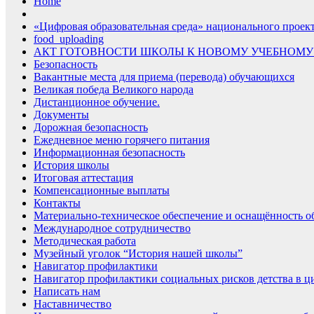
Home
«Цифровая образовательная среда» национального проек
food_uploading
АКТ ГОТОВНОСТИ ШКОЛЫ К НОВОМУ УЧЕБНОМУ
Безопасность
Вакантные места для приема (перевода) обучающихся
Великая победа Великого народа
Дистанционное обучение.
Документы
Дорожная безопасность
Ежедневное меню горячего питания
Информационная безопасность
История школы
Итоговая аттестация
Компенсационные выплаты
Контакты
Материально-техническое обеспечение и оснащённость об
Международное сотрудничество
Методическая работа
Музейный уголок “История нашей школы”
Навигатор профилактики
Навигатор профилактики социальных рисков детства в ц
Написать нам
Наставничество