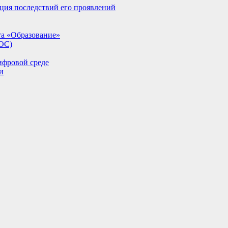
ция последствий его проявлений
та «Образование»
ИОС)
ифровой среде
и