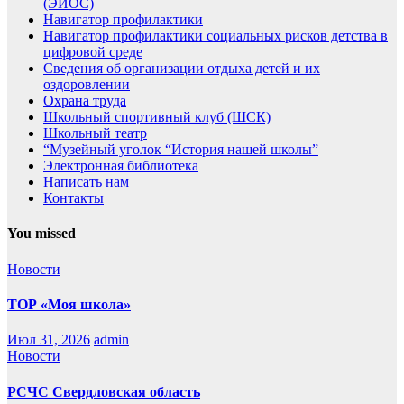
(ЭИОС)
Навигатор профилактики
Навигатор профилактики социальных рисков детства в
цифровой среде
Сведения об организации отдыха детей и их
оздоровлении
Охрана труда
Школьный спортивный клуб (ШСК)
Школьный театр
“Музейный уголок “История нашей школы”
Электронная библиотека
Написать нам
Контакты
You missed
Новости
ТОР «Моя школа»
Июл 31, 2026
admin
Новости
РСЧС Свердловская область