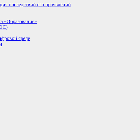
ция последствий его проявлений
та «Образование»
ИОС)
ифровой среде
и