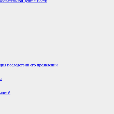
азовательной деятельности
ция последствий его проявлений
и
зацией