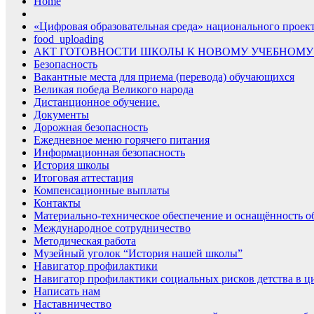
Home
«Цифровая образовательная среда» национального проек
food_uploading
АКТ ГОТОВНОСТИ ШКОЛЫ К НОВОМУ УЧЕБНОМУ
Безопасность
Вакантные места для приема (перевода) обучающихся
Великая победа Великого народа
Дистанционное обучение.
Документы
Дорожная безопасность
Ежедневное меню горячего питания
Информационная безопасность
История школы
Итоговая аттестация
Компенсационные выплаты
Контакты
Материально-техническое обеспечение и оснащённость об
Международное сотрудничество
Методическая работа
Музейный уголок “История нашей школы”
Навигатор профилактики
Навигатор профилактики социальных рисков детства в ц
Написать нам
Наставничество