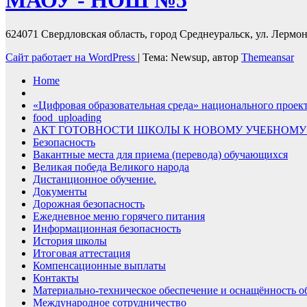
МАОУ - НОШ №5
624071 Свердловская область, город Среднеуральск, ул. Лермонт
Сайт работает на WordPress
|
Тема: Newsup, автор
Themeansar
Home
«Цифровая образовательная среда» национального проек
food_uploading
АКТ ГОТОВНОСТИ ШКОЛЫ К НОВОМУ УЧЕБНОМУ
Безопасность
Вакантные места для приема (перевода) обучающихся
Великая победа Великого народа
Дистанционное обучение.
Документы
Дорожная безопасность
Ежедневное меню горячего питания
Информационная безопасность
История школы
Итоговая аттестация
Компенсационные выплаты
Контакты
Материально-техническое обеспечение и оснащённость об
Международное сотрудничество