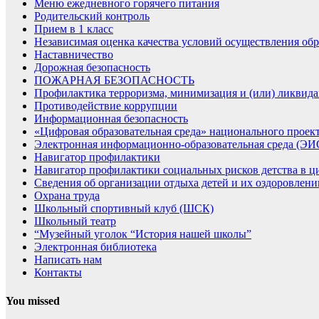
Меню ежедневного горячего питания
Родительский контроль
Прием в 1 класс
Независимая оценка качества условий осуществления обр
Наставничество
Дорожная безопасность
ПОЖАРНАЯ БЕЗОПАСНОСТЬ
Профилактика терроризма, минимизация и (или) ликвида
Противодействие коррупции
Информационная безопасность
«Цифровая образовательная среда» национального проек
Электронная информационно-образовательная среда (Э
Навигатор профилактики
Навигатор профилактики социальных рисков детства в ц
Сведения об организации отдыха детей и их оздоровлени
Охрана труда
Школьный спортивный клуб (ШСК)
Школьный театр
“Музейный уголок “История нашей школы”
Электронная библиотека
Написать нам
Контакты
You missed