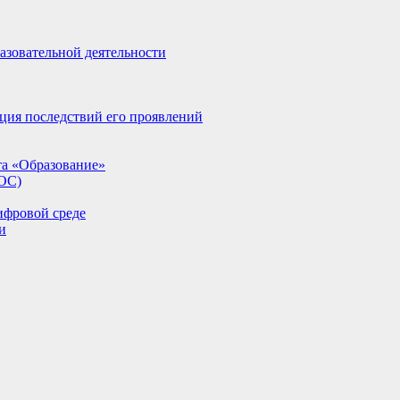
азовательной деятельности
ция последствий его проявлений
та «Образование»
ИОС)
ифровой среде
и