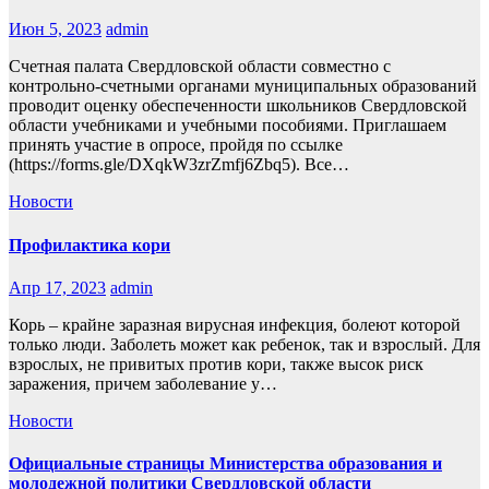
Июн 5, 2023
admin
Счетная палата Свердловской области совместно с
контрольно-счетными органами муниципальных образований
проводит оценку обеспеченности школьников Свердловской
области учебниками и учебными пособиями. Приглашаем
принять участие в опросе, пройдя по ссылке
(https://forms.gle/DXqkW3zrZmfj6Zbq5). Все…
Новости
Профилактика кори
Апр 17, 2023
admin
Корь – крайне заразная вирусная инфекция, болеют которой
только люди. Заболеть может как ребенок, так и взрослый. Для
взрослых, не привитых против кори, также высок риск
заражения, причем заболевание у…
Новости
Официальные страницы Министерства образования и
молодежной политики Свердловской области