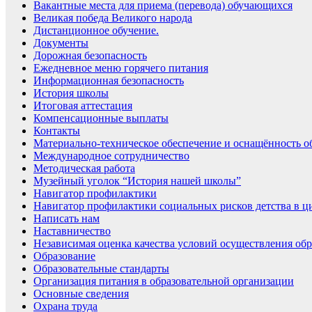
Вакантные места для приема (перевода) обучающихся
Великая победа Великого народа
Дистанционное обучение.
Документы
Дорожная безопасность
Ежедневное меню горячего питания
Информационная безопасность
История школы
Итоговая аттестация
Компенсационные выплаты
Контакты
Материально-техническое обеспечение и оснащённость об
Международное сотрудничество
Методическая работа
Музейный уголок “История нашей школы”
Навигатор профилактики
Навигатор профилактики социальных рисков детства в ц
Написать нам
Наставничество
Независимая оценка качества условий осуществления обр
Образование
Образовательные стандарты
Организация питания в образовательной организации
Основные сведения
Охрана труда