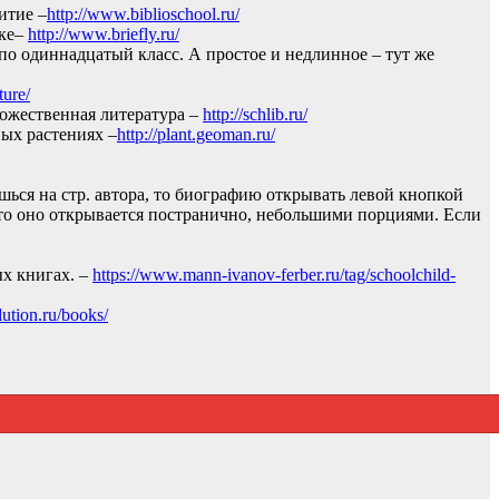
итие –
http://www.biblioschool.ru/
ыке–
http://www.briefly.ru/
по одиннадцатый класс. А простое и недлинное – тут же
ture/
дожественная литература –
http://schlib.ru/
ных растениях –
http://plant.geoman.ru/
шься на стр. автора, то биографию открывать левой кнопкой
 то оно открывается постранично, небольшими порциями. Если
ых книгах. –
https://www.mann-ivanov-ferber.ru/tag/schoolchild-
ution.ru/books/