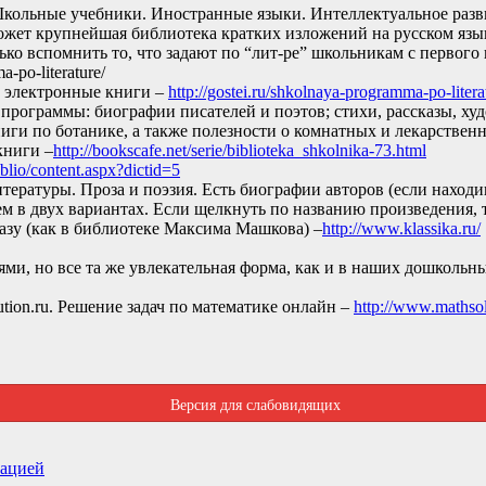
 Школьные учебники. Иностранные языки. Интеллектуальное разв
оможет крупнейшая библиотека кратких изложений на русском яз
ко вспомнить то, что задают по “лит-ре” школьникам с первого 
-po-literature/
но электронные книги –
http://gostei.ru/shkolnaya-programma-po-litera
 программы: биографии писателей и поэтов; стихи, рассказы, ху
иги по ботанике, а также полезности о комнатных и лекарствен
книги –
http://bookscafe.net/serie/biblioteka_shkolnika-73.html
iblio/content.aspx?dictid=5
тературы. Проза и поэзия. Есть биографии авторов (если находи
ем в двух вариантах. Если щелкнуть по названию произведения,
разу (как в библиотеке Максима Машкова) –
http://www.klassika.ru/
ми, но все та же увлекательная форма, как и в наших дошкольн
tion.ru. Решение задач по математике онлайн –
http://www.mathsol
Версия для слабовидящих
зацией