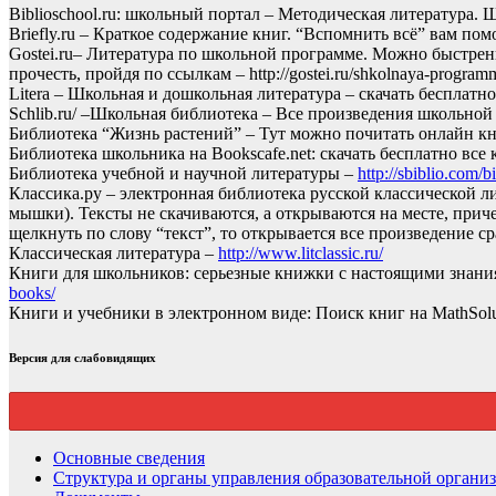
Biblioschool.ru: школьный портал – Методическая литература.
Briefly.ru – Краткое содержание книг. “Вспомнить всё” вам п
Gostei.ru– Литература по школьной программе. Можно быстрень
прочесть, пройдя по ссылкам – http://gostei.ru/shkolnaya-programma
Litera – Школьная и дошкольная литература – скачать бесплат
Schlib.ru/ –Школьная библиотека – Все произведения школьной
Библиотека “Жизнь растений” – Тут можно почитать онлайн кн
Библиотека школьника на Bookscafe.net: скачать бесплатно все 
Библиотека учебной и научной литературы –
http://sbiblio.com/b
Классика.ру – электронная библиотека русской классической ли
мышки). Тексты не скачиваются, а открываются на месте, прич
щелкнуть по слову “текст”, то открывается все произведение с
Классическая литература –
http://www.litclassic.ru/
Книги для школьников: серьезные книжки с настоящими знания
books/
Книги и учебники в электронном виде: Поиск книг на MathSolu
Версия для слабовидящих
Основные сведения
Структура и органы управления образовательной органи