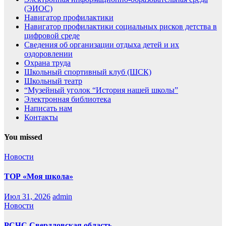
(ЭИОС)
Навигатор профилактики
Навигатор профилактики социальных рисков детства в
цифровой среде
Сведения об организации отдыха детей и их
оздоровлении
Охрана труда
Школьный спортивный клуб (ШСК)
Школьный театр
“Музейный уголок “История нашей школы”
Электронная библиотека
Написать нам
Контакты
You missed
Новости
ТОР «Моя школа»
Июл 31, 2026
admin
Новости
РСЧС Свердловская область