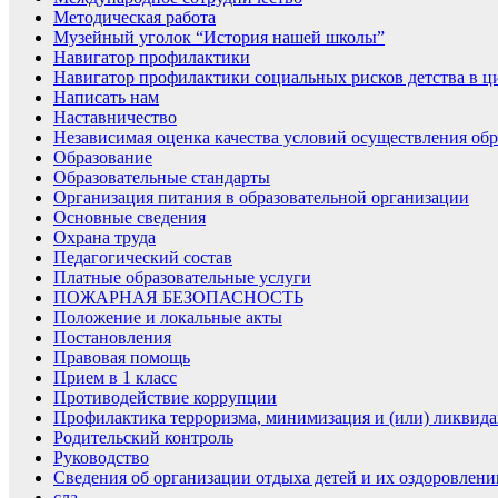
Методическая работа
Музейный уголок “История нашей школы”
Навигатор профилактики
Навигатор профилактики социальных рисков детства в ц
Написать нам
Наставничество
Независимая оценка качества условий осуществления обр
Образование
Образовательные стандарты
Организация питания в образовательной организации
Основные сведения
Охрана труда
Педагогический состав
Платные образовательные услуги
ПОЖАРНАЯ БЕЗОПАСНОСТЬ
Положение и локальные акты
Постановления
Правовая помощь
Прием в 1 класс
Противодействие коррупции
Профилактика терроризма, минимизация и (или) ликвида
Родительский контроль
Руководство
Сведения об организации отдыха детей и их оздоровлени
сла