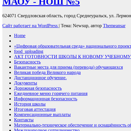
МАОУ - НОШ №5
624071 Свердловская область, город Среднеуральск, ул. Лермонт
Сайт работает на WordPress
|
Тема: Newsup, автор
Themeansar
Home
«Цифровая образовательная среда» национального проек
food_uploading
АКТ ГОТОВНОСТИ ШКОЛЫ К НОВОМУ УЧЕБНОМУ
Безопасность
Вакантные места для приема (перевода) обучающихся
Великая победа Великого народа
Дистанционное обучение.
Документы
Дорожная безопасность
Ежедневное меню горячего питания
Информационная безопасность
История школы
Итоговая аттестация
Компенсационные выплаты
Контакты
Материально-техническое обеспечение и оснащённость об
Международное сотрудничество