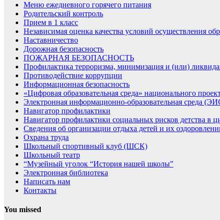
Меню ежедневного горячего питания
Родительский контроль
Прием в 1 класс
Независимая оценка качества условий осуществления обр
Наставничество
Дорожная безопасность
ПОЖАРНАЯ БЕЗОПАСНОСТЬ
Профилактика терроризма, минимизация и (или) ликвида
Противодействие коррупции
Информационная безопасность
«Цифровая образовательная среда» национального проек
Электронная информационно-образовательная среда (Э
Навигатор профилактики
Навигатор профилактики социальных рисков детства в ц
Сведения об организации отдыха детей и их оздоровлени
Охрана труда
Школьный спортивный клуб (ШСК)
Школьный театр
“Музейный уголок “История нашей школы”
Электронная библиотека
Написать нам
Контакты
You missed