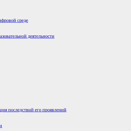
ифровой среде
азовательной деятельности
ция последствий его проявлений
и