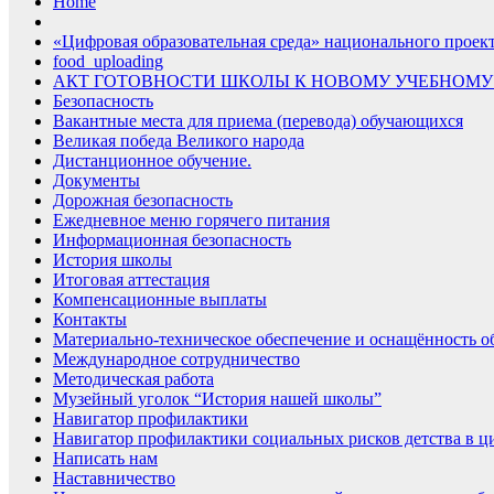
Home
«Цифровая образовательная среда» национального проек
food_uploading
АКТ ГОТОВНОСТИ ШКОЛЫ К НОВОМУ УЧЕБНОМУ
Безопасность
Вакантные места для приема (перевода) обучающихся
Великая победа Великого народа
Дистанционное обучение.
Документы
Дорожная безопасность
Ежедневное меню горячего питания
Информационная безопасность
История школы
Итоговая аттестация
Компенсационные выплаты
Контакты
Материально-техническое обеспечение и оснащённость об
Международное сотрудничество
Методическая работа
Музейный уголок “История нашей школы”
Навигатор профилактики
Навигатор профилактики социальных рисков детства в ц
Написать нам
Наставничество