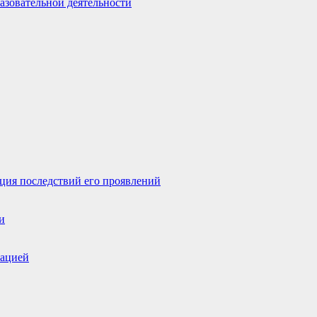
азовательной деятельности
ция последствий его проявлений
и
зацией