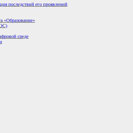
ция последствий его проявлений
та «Образование»
ИОС)
ифровой среде
и