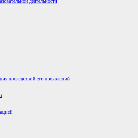
азовательной деятельности
ция последствий его проявлений
и
зацией