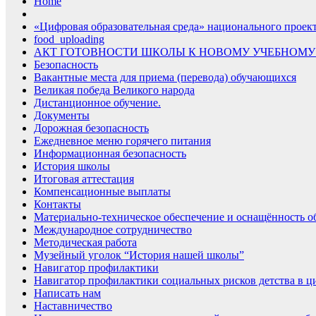
Home
«Цифровая образовательная среда» национального проек
food_uploading
АКТ ГОТОВНОСТИ ШКОЛЫ К НОВОМУ УЧЕБНОМУ
Безопасность
Вакантные места для приема (перевода) обучающихся
Великая победа Великого народа
Дистанционное обучение.
Документы
Дорожная безопасность
Ежедневное меню горячего питания
Информационная безопасность
История школы
Итоговая аттестация
Компенсационные выплаты
Контакты
Материально-техническое обеспечение и оснащённость об
Международное сотрудничество
Методическая работа
Музейный уголок “История нашей школы”
Навигатор профилактики
Навигатор профилактики социальных рисков детства в ц
Написать нам
Наставничество