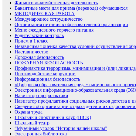
Финансово-хозяйственная деятельность
Вакантные места для приема (перевода) обучающихся
МЕТОДИЧЕСКАЯ РАБОТА
Международное сотрудничество
Организация питания в образовательной организации
Меню ежедневного горячего питания
Родительский контроль
Прием в 1 класс
Независимая оценка качества условий осуществления обр
Наставничество
Дорожная безопасность
ПОЖАРНАЯ БЕЗОПАСНОСТЬ
Профилактика терроризма, минимизация и (или) ликвида
Противодействие коррупции
Информационная безопасность
«Цифровая образовательная среда» национального проек
Электронная информационно-образовательная среда (Э
Навигатор профилактики
Навигатор профилактики социальных рисков детства в ц
Сведения об организации отдыха детей и их оздоровлени
Охрана труда
Школьный спортивный клуб (ШСК)
Школьный театр
“Музейный уголок “История нашей школы”
Электронная библиотека