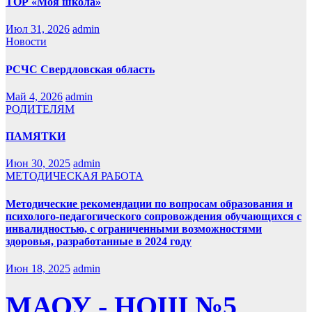
ТОР «Моя школа»
Июл 31, 2026
admin
Новости
РСЧС Свердловская область
Май 4, 2026
admin
РОДИТЕЛЯМ
ПАМЯТКИ
Июн 30, 2025
admin
МЕТОДИЧЕСКАЯ РАБОТА
Методические рекомендации по вопросам образования и
психолого-педагогического сопровождения обучающихся с
инвалидностью, с ограниченными возможностями
здоровья, разработанные в 2024 году
Июн 18, 2025
admin
МАОУ - НОШ №5