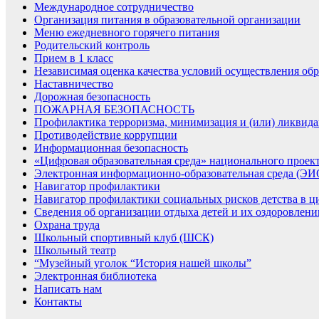
Международное сотрудничество
Организация питания в образовательной организации
Меню ежедневного горячего питания
Родительский контроль
Прием в 1 класс
Независимая оценка качества условий осуществления обр
Наставничество
Дорожная безопасность
ПОЖАРНАЯ БЕЗОПАСНОСТЬ
Профилактика терроризма, минимизация и (или) ликвида
Противодействие коррупции
Информационная безопасность
«Цифровая образовательная среда» национального проек
Электронная информационно-образовательная среда (Э
Навигатор профилактики
Навигатор профилактики социальных рисков детства в ц
Сведения об организации отдыха детей и их оздоровлени
Охрана труда
Школьный спортивный клуб (ШСК)
Школьный театр
“Музейный уголок “История нашей школы”
Электронная библиотека
Написать нам
Контакты