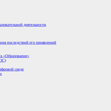
азовательной деятельности
ция последствий его проявлений
та «Образование»
ИОС)
ифровой среде
и