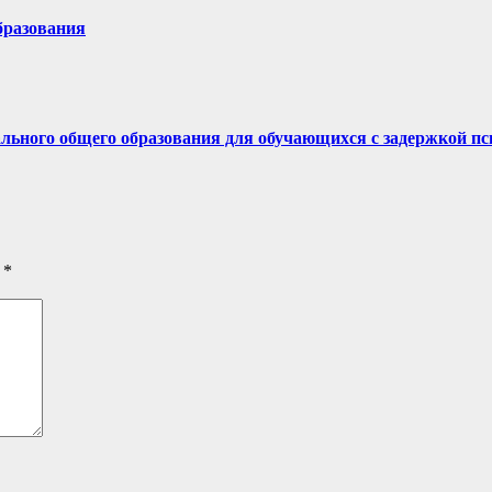
бразования
льного общего образования для обучающихся с задержкой пс
ы
*